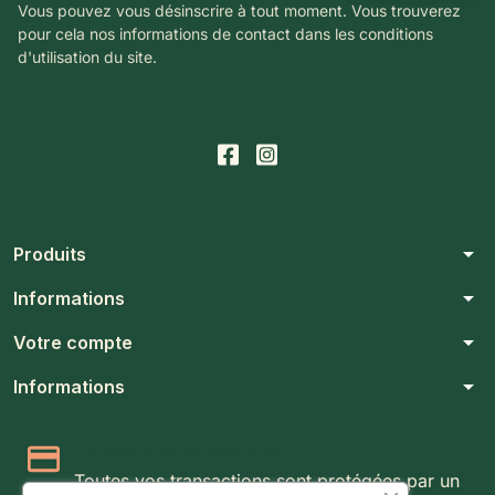
Vous pouvez vous désinscrire à tout moment. Vous trouverez
pour cela nos informations de contact dans les conditions
d'utilisation du site.
arrow_drop_down
Produits
arrow_drop_down
Informations
arrow_drop_down
Votre compte
arrow_drop_down
Informations
Paiement 100% sécurisé
Toutes vos transactions sont protégées par un