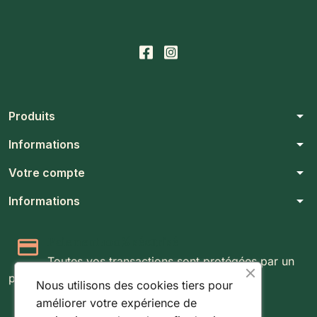
arrow_drop_down
Produits
arrow_drop_down
Informations
arrow_drop_down
Votre compte
arrow_drop_down
Informations
Paiement 100% sécurisé
Toutes vos transactions sont protégées par un
protocole SSL 256 bits.
Nous utilisons des cookies tiers pour
améliorer votre expérience de
Expédition rapide & suivie