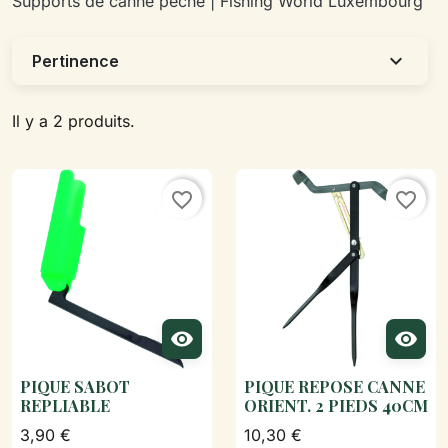
Supports de canne pêche | Fishing World Luxembourg
expand_more
Pertinence
Il y a 2 produits.
favorite_border
favorite_border


PIQUE SABOT
PIQUE REPOSE CANNE
REPLIABLE
ORIENT. 2 PIEDS 40CM
3,90 €
10,30 €