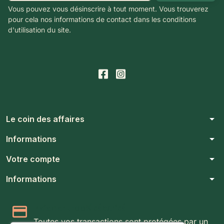
Vous pouvez vous désinscrire à tout moment. Vous trouverez
pour cela nos informations de contact dans les conditions
d'utilisation du site.
arrow_drop_down
Le coin des affaires
arrow_drop_down
Informations
arrow_drop_down
Votre compte
arrow_drop_down
Informations
Paiement 100% sécurisé
Toutes vos transactions sont protégées par un