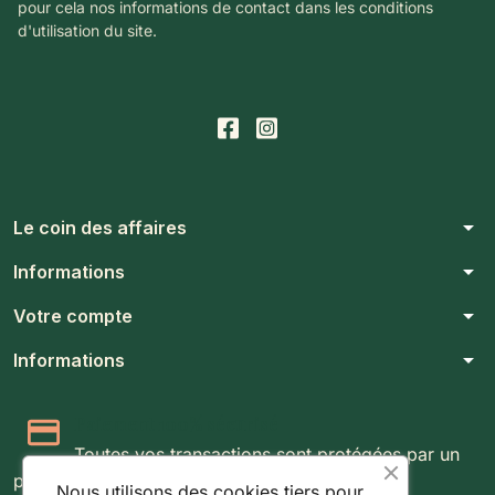
pour cela nos informations de contact dans les conditions
d'utilisation du site.
arrow_drop_down
Le coin des affaires
arrow_drop_down
Informations
arrow_drop_down
Votre compte
arrow_drop_down
Informations
Paiement 100% sécurisé
Toutes vos transactions sont protégées par un
protocole SSL 256 bits.
Nous utilisons des cookies tiers pour