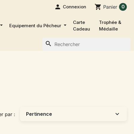

shopping_cart
0
Connexion
Panier
Carte
Trophée &
Equipement du Pêcheur
Cadeau
Médaille
search
expand_more
Pertinence
er par :