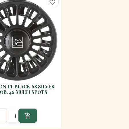
favorite_border
N LT BLACK 68 SILVER

Aperçu rapide
BOB. 46 MULTI SPOTS


Ajouter au panier