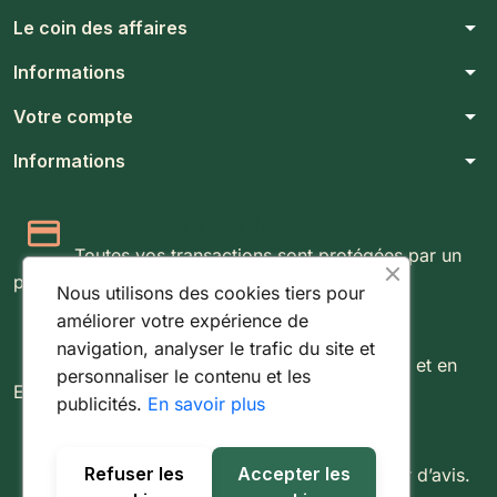
arrow_drop_down
Le coin des affaires
arrow_drop_down
Informations
arrow_drop_down
Votre compte
arrow_drop_down
Informations
Paiement 100% sécurisé
Toutes vos transactions sont protégées par un
protocole SSL 256 bits.
Nous utilisons des cookies tiers pour
améliorer votre expérience de
Expédition rapide & suivie
navigation, analyser le trafic du site et
Livraison rapide partout au Luxembourg et en
personnaliser le contenu et les
Europe.
publicités.
En savoir plus
Retours simples sous 14 jours
Refuser les
Accepter les
Vous disposez de 14 jours pour changer d’avis.