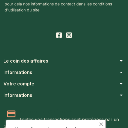
pour cela nos informations de contact dans les conditions
d'utilisation du site.
arrow_drop_down
Le coin des affaires
arrow_drop_down
Informations
arrow_drop_down
Votre compte
arrow_drop_down
Informations
Paiement 100% sécurisé
Toutes vos transactions sont protégées par un
protocole SSL 256 bits.