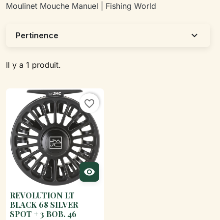
Moulinet Mouche Manuel | Fishing World
expand_more
Pertinence
Il y a 1 produit.
favorite_border

REVOLUTION LT
BLACK 68 SILVER
SPOT + 3 BOB. 46