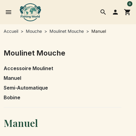
0
menu
search

shopping_cart
Accueil
Mouche
Moulinet Mouche
Manuel
Moulinet Mouche
Accessoire Moulinet
Manuel
Semi-Automatique
Bobine
Manuel