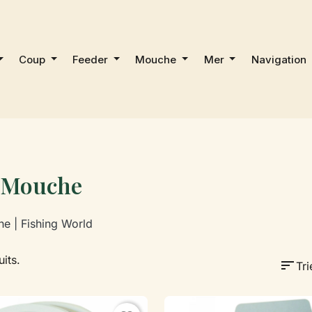
Coup
Feeder
Mouche
Mer
Navigation
 Mouche
e | Fishing World
uits.
sort
Tri