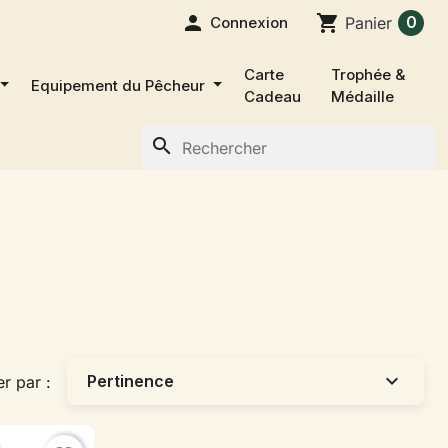

shopping_cart
0
Connexion
Panier
Carte
Trophée &
Equipement du Pêcheur
Cadeau
Médaille
search
expand_more
Pertinence
er par :