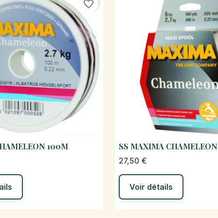
favorite_border
CHAMELEON 100M
SS MAXIMA CHAMELEON

Aperçu rapide

Aperçu rapi
27,50 €
ails
Voir détails