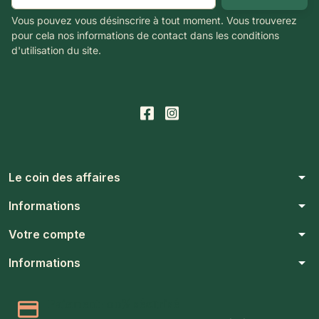
Vous pouvez vous désinscrire à tout moment. Vous trouverez
pour cela nos informations de contact dans les conditions
d'utilisation du site.
arrow_drop_down
Le coin des affaires
arrow_drop_down
Informations
arrow_drop_down
Votre compte
arrow_drop_down
Informations
Paiement 100% sécurisé