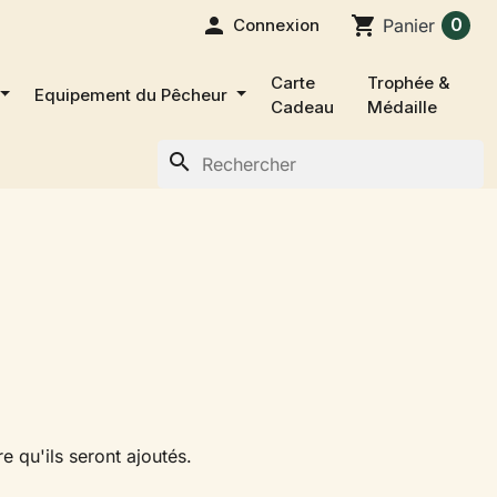

shopping_cart
0
Connexion
Panier
Carte
Trophée &
Equipement du Pêcheur
Cadeau
Médaille
search
e qu'ils seront ajoutés.