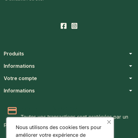
arrow_drop_down
Produits
arrow_drop_down
Informations
arrow_drop_down
Votre compte
arrow_drop_down
Informations
Paiement 100% sécurisé
Toutes vos transactions sont protégées par un
protocole SSL 256 bits.
Nous utilisons des cookies tiers pour
améliorer votre expérience de