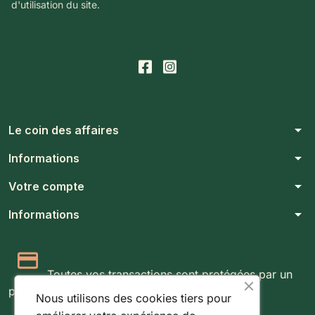
d'utilisation du site.
arrow_drop_down
Le coin des affaires
arrow_drop_down
Informations
arrow_drop_down
Votre compte
arrow_drop_down
Informations
Paiement 100% sécurisé
Toutes vos transactions sont protégées par un
protocole SSL 256 bits.
Nous utilisons des cookies tiers pour