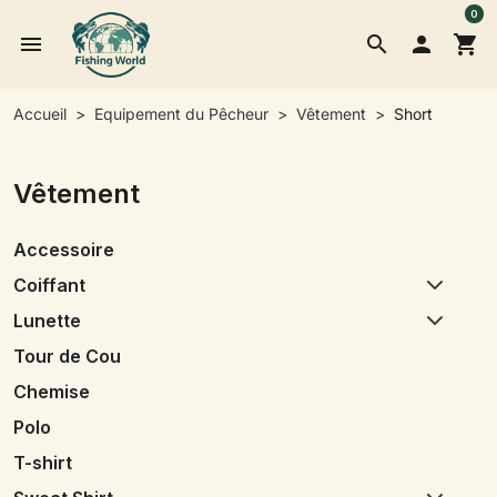
0
menu
search

shopping_cart
Accueil
Equipement du Pêcheur
Vêtement
Short
Vêtement
Accessoire
Coiffant
Lunette
Tour de Cou
Chemise
Polo
T-shirt