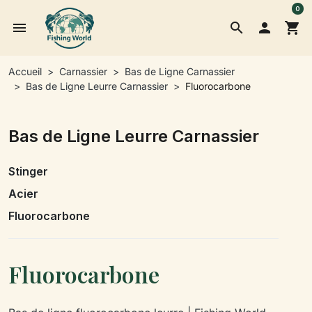
0
menu
search

shopping_cart
Accueil
Carnassier
Bas de Ligne Carnassier
Bas de Ligne Leurre Carnassier
Fluorocarbone
Bas de Ligne Leurre Carnassier
Stinger
Acier
Fluorocarbone
Fluorocarbone