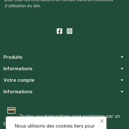
d'utilisation du site.
arrow_drop_down
Produits
arrow_drop_down
Informations
arrow_drop_down
Votre compte
arrow_drop_down
Informations
Paiement 100% sécurisé
Toutes vos transactions sont protégées par un
protocole SSL 256 bits.
Nous utilisons des cookies tiers pour