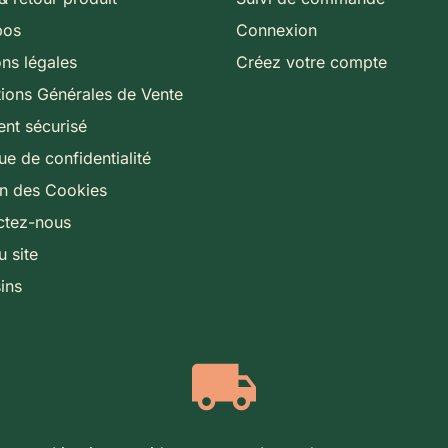
pos
Connexion
ns légales
Créez votre compte
ions Générales de Vente
nt sécurisé
que de confidentialité
on des Cookies
ctez-nous
u site
ins
Expédition rapide & suivie