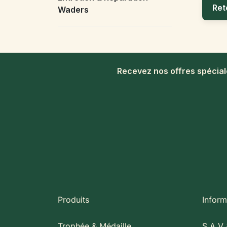
Ret
Waders
Recevez nos offres spécia
Produits
Inform
Trophée & Médaille
S.A.V 