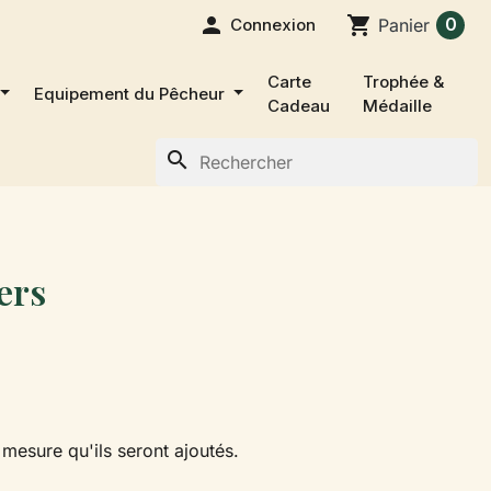

shopping_cart
0
Connexion
Panier
Carte
Trophée &
Equipement du Pêcheur
Cadeau
Médaille
search
ers
à mesure qu'ils seront ajoutés.