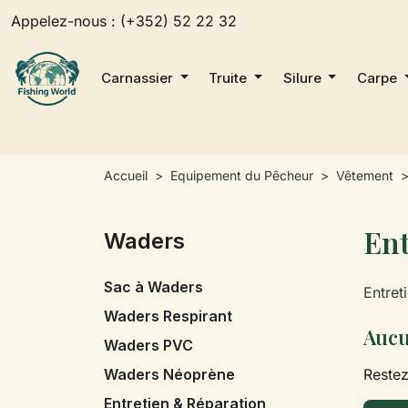
Appelez-nous :
(+352) 52 22 32
Carnassier
Truite
Silure
Carpe
Accueil
Equipement du Pêcheur
Vêtement
Ent
Waders
Sac à Waders
Entret
Waders Respirant
Aucu
Waders PVC
Waders Néoprène
Restez
Entretien & Réparation