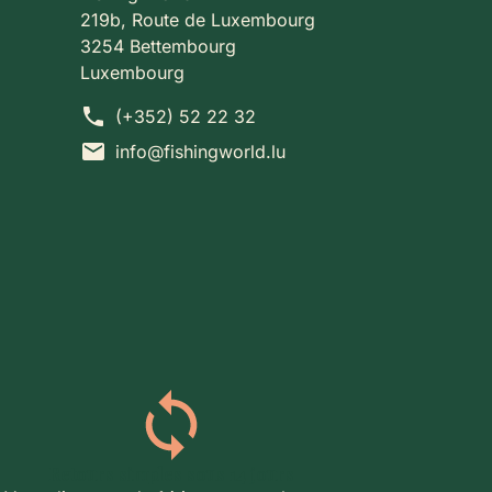
219b, Route de Luxembourg
3254 Bettembourg
Luxembourg
phone
(+352) 52 22 32
mail
info@fishingworld.lu
Retours simples sous 14 jours