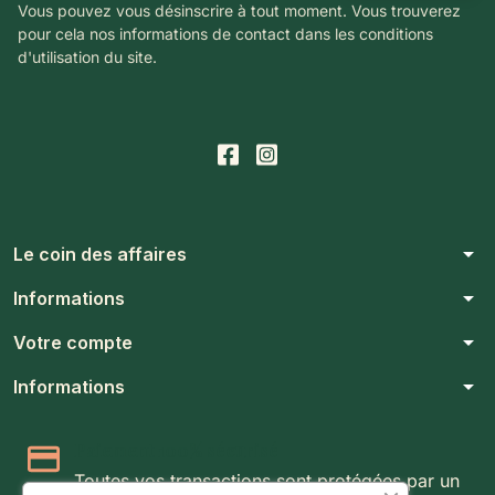
Vous pouvez vous désinscrire à tout moment. Vous trouverez
pour cela nos informations de contact dans les conditions
d'utilisation du site.
arrow_drop_down
Le coin des affaires
arrow_drop_down
Informations
arrow_drop_down
Votre compte
arrow_drop_down
Informations
Paiement 100% sécurisé
Toutes vos transactions sont protégées par un