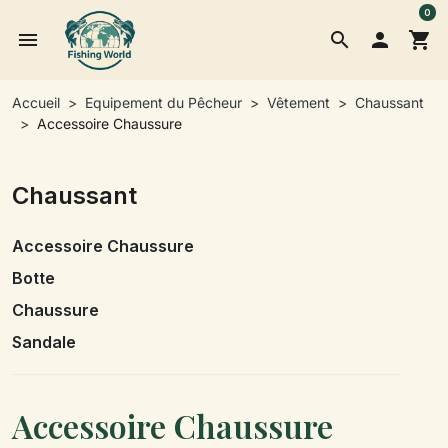
0
menu
search

shopping_cart
Accueil
Equipement du Pêcheur
Vêtement
Chaussant
Accessoire Chaussure
Chaussant
Accessoire Chaussure
Botte
Chaussure
Sandale
Accessoire Chaussure