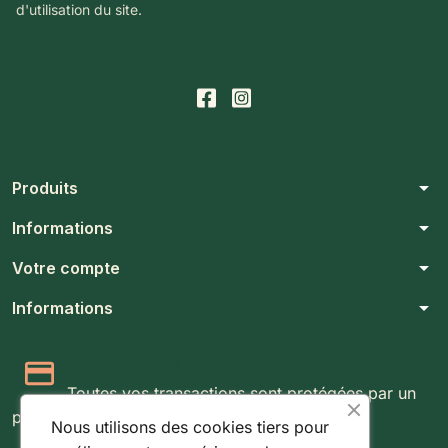
d'utilisation du site.
arrow_drop_down
Produits
arrow_drop_down
Informations
arrow_drop_down
Votre compte
arrow_drop_down
Informations
Paiement 100% sécurisé
Toutes vos transactions sont protégées par un
protocole SSL 256 bits.
Nous utilisons des cookies tiers pour