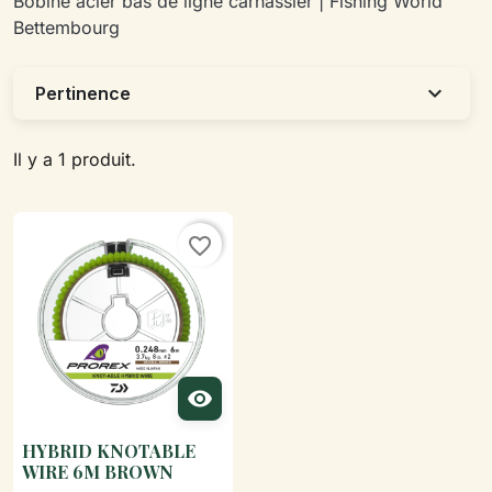
Bobine acier bas de ligne carnassier | Fishing World
Bettembourg
expand_more
Pertinence
Il y a 1 produit.
favorite_border

HYBRID KNOTABLE
WIRE 6M BROWN