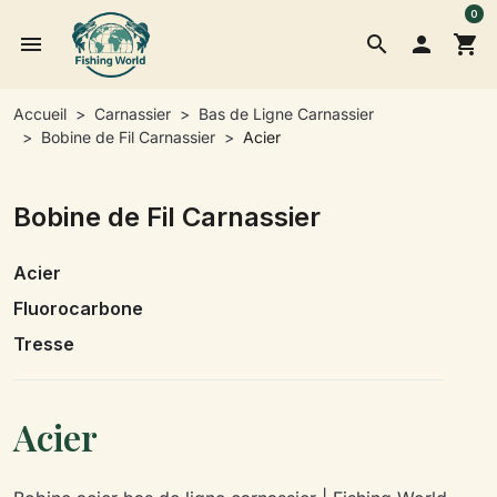
0
menu
search

shopping_cart
Accueil
Carnassier
Bas de Ligne Carnassier
Bobine de Fil Carnassier
Acier
Bobine de Fil Carnassier
Acier
Fluorocarbone
Tresse
Acier