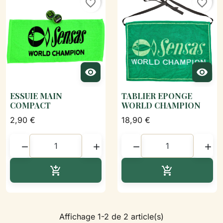
favorite_border
favorite_border


ESSUIE MAIN
TABLIER EPONGE
COMPACT
WORLD CHAMPION
2,90 €
18,90 €




Ajouter au panier
Ajouter au p


Affichage 1-2 de 2 article(s)