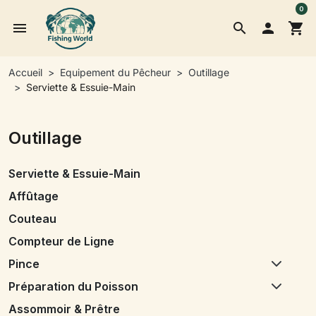
0
menu
search

shopping_cart
Accueil
Equipement du Pêcheur
Outillage
Serviette & Essuie-Main
Outillage
Serviette & Essuie-Main
Affûtage
Couteau
Compteur de Ligne
Pince
Préparation du Poisson
Assommoir & Prêtre