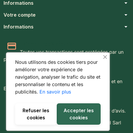
arrow_drop_down
Informations
arrow_drop_down
Votre compte
arrow_drop_down
Informations
Paiement 100% sécurisé
Toutes vos transactions sont protégées par un
protocole SSL 256 bits.
Nous utilisons des cookies tiers pour
améliorer votre expérience de
Expédition rapide & suivie
navigation, analyser le trafic du site et
Livraison rapide partout au Luxembourg et en
personnaliser le contenu et les
Europe.
publicités.
En savoir plus
Retours simples sous 14 jours
Refuser les
Accepter les
Vous disposez de 14 jours pour changer d’avis.
cookies
cookies
© 2026 - Tout droit réservé à Fishing World Sarl