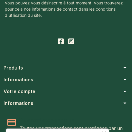
Vous pouvez vous désinscrire à tout moment. Vous trouverez
pour cela nos informations de contact dans les conditions
d'utilisation du site.
arrow_drop_down
Produits
arrow_drop_down
Informations
arrow_drop_down
Votre compte
arrow_drop_down
Informations
Paiement 100% sécurisé
Toutes vos transactions sont protégées par un