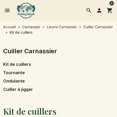
0
menu
search

shopping_cart
Accueil
Carnassier
Leurre Carnassier
Cuiller Carnassier
Kit de cuillers
Cuiller Carnassier
Kit de cuillers
Tournante
Ondulante
Cuiller à jigger
Kit de cuillers