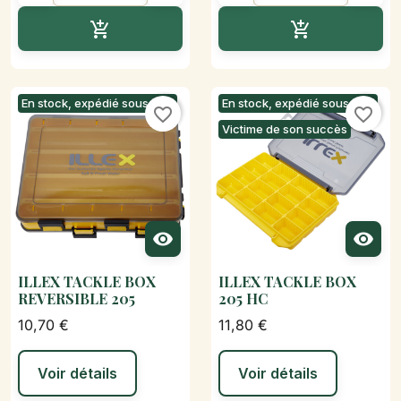
Ajouter au panier
Ajouter au p


En stock, expédié sous 24h
En stock, expédié sous 24h
favorite_border
favorite_border
Victime de son succès


ILLEX TACKLE BOX
ILLEX TACKLE BOX
REVERSIBLE 205
205 HC
10,70 €
11,80 €
Voir détails
Voir détails