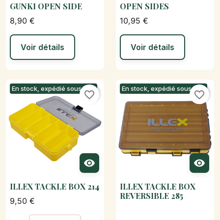
GUNKI OPEN SIDE
OPEN SIDES
8,90 €
10,95 €
Voir détails
Voir détails
En stock, expédié sous 24h
En stock, expédié sous 24h
favorite_border
favorite_border


ILLEX TACKLE BOX 214
ILLEX TACKLE BOX
REVERSIBLE 285
9,50 €