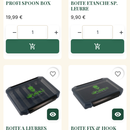
PROFI SPOON BOX
BOITE ETANCHE SP.
LEURRE
19,99 €
9,90 €




Ajouter au panier
Ajouter au p


favorite_border
favorite_border


BOITE A LEURRES
BOITE FIX & HOOK