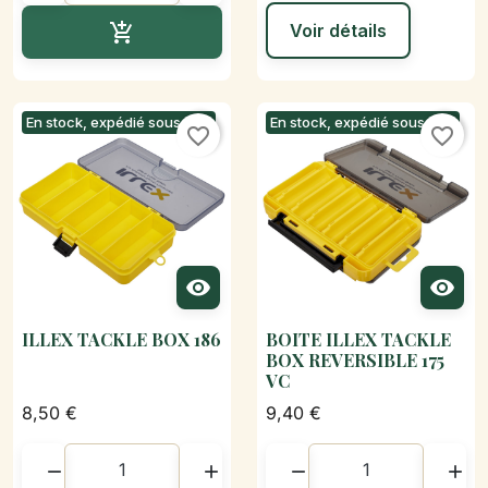
Ajouter au panier

Voir détails
En stock, expédié sous 24h
En stock, expédié sous 24h
favorite_border
favorite_border


ILLEX TACKLE BOX 186
BOITE ILLEX TACKLE
BOX REVERSIBLE 175
VC
8,50 €
9,40 €



