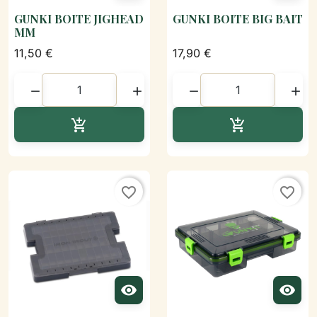
GUNKI BOITE JIGHEAD
GUNKI BOITE BIG BAIT
MM
11,50 €
17,90 €




Ajouter au panier
Ajouter au p


favorite_border
favorite_border

