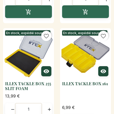
Ajouter au panier
Ajouter au p


En stock, expédié sous 24h
En stock, expédié sous 24h
favorite_border
favorite_border


ILLEX TACKLE BOX 255
ILLEX TACKLE BOX 161
SLIT FOAM
13,99 €
6,99 €

