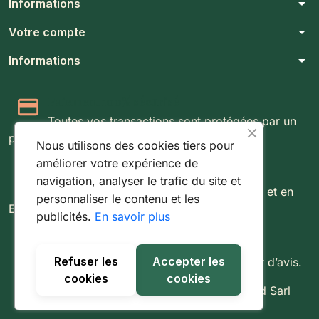
arrow_drop_down
Informations
arrow_drop_down
Votre compte
arrow_drop_down
Informations
Paiement 100% sécurisé
Toutes vos transactions sont protégées par un
protocole SSL 256 bits.
Nous utilisons des cookies tiers pour
améliorer votre expérience de
Expédition rapide & suivie
navigation, analyser le trafic du site et
Livraison rapide partout au Luxembourg et en
personnaliser le contenu et les
Europe.
publicités.
En savoir plus
Retours simples sous 14 jours
Refuser les
Accepter les
Vous disposez de 14 jours pour changer d’avis.
cookies
cookies
© 2026 - Tout droit réservé à Fishing World Sarl