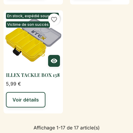
En stock, expédié sous 24h
favorite_border
Victime de son succès

ILLEX TACKLE BOX 138
5,99 €
Voir détails
Affichage 1-17 de 17 article(s)