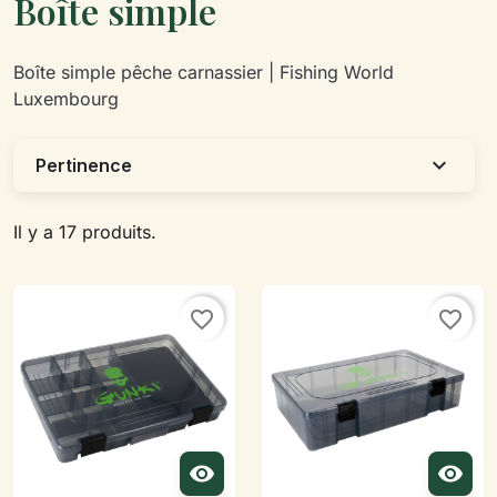
Boîte simple
Boîte simple pêche carnassier | Fishing World
Luxembourg
expand_more
Pertinence
Il y a 17 produits.
favorite_border
favorite_border

