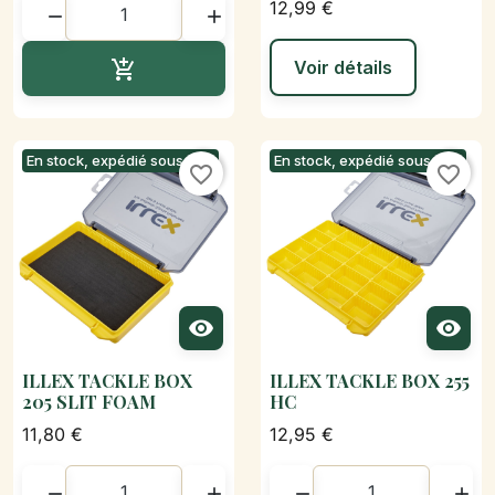
12,99 €


Ajouter au panier

Voir détails
En stock, expédié sous 24h
En stock, expédié sous 24h
favorite_border
favorite_border


ILLEX TACKLE BOX
ILLEX TACKLE BOX 255
205 SLIT FOAM
HC
11,80 €
12,95 €



