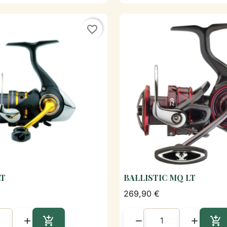
favorite_border
LT
BALLISTIC MQ LT

Aperçu rapide

Aperçu rapi
269,90 €




