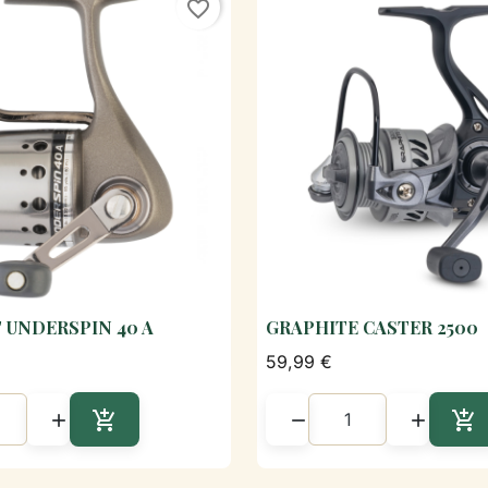
favorite_border
 UNDERSPIN 40 A
GRAPHITE CASTER 2500

Aperçu rapide

Aperçu rapi
59,99 €





Ajouter au panier
Aj