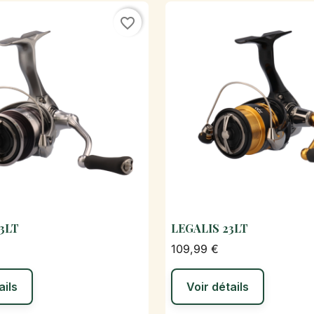
favorite_border
3LT
LEGALIS 23LT

Aperçu rapide

Aperçu rapi
109,99 €
ails
Voir détails