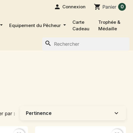

shopping_cart
0
Connexion
Panier
Carte
Trophée &
Equipement du Pêcheur
Cadeau
Médaille
search
expand_more
Pertinence
er par :