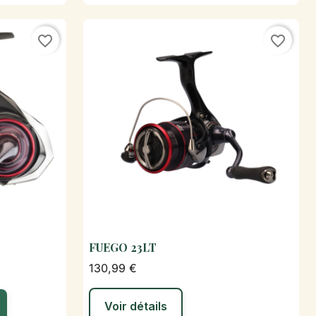
favorite_border
favorite_border
FUEGO 23LT
de

Aperçu rapide
130,99 €
Voir détails