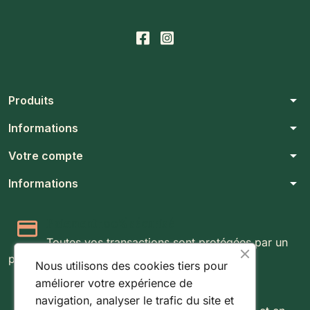
arrow_drop_down
Produits
arrow_drop_down
Informations
arrow_drop_down
Votre compte
arrow_drop_down
Informations
Paiement 100% sécurisé
Toutes vos transactions sont protégées par un
protocole SSL 256 bits.
Nous utilisons des cookies tiers pour
améliorer votre expérience de
Expédition rapide & suivie
navigation, analyser le trafic du site et