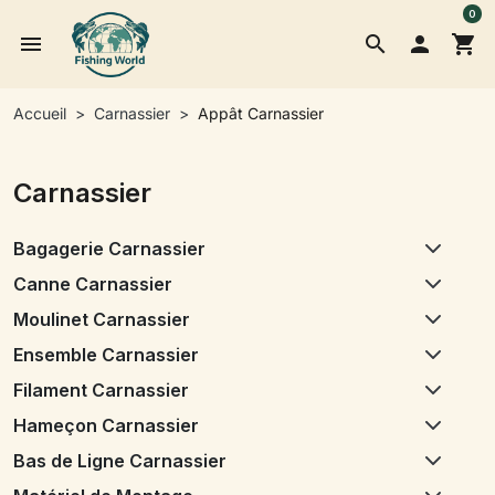
0
menu
search

shopping_cart
Accueil
Carnassier
Appât Carnassier
Carnassier
Bagagerie Carnassier
Canne Carnassier
Moulinet Carnassier
Ensemble Carnassier
Filament Carnassier
Hameçon Carnassier
Bas de Ligne Carnassier