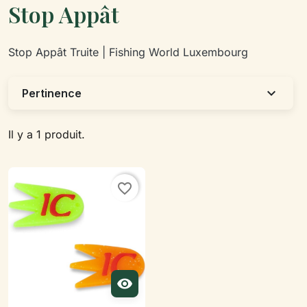
Stop Appât
Stop Appât Truite | Fishing World Luxembourg
expand_more
Pertinence
Il y a 1 produit.
favorite_border
