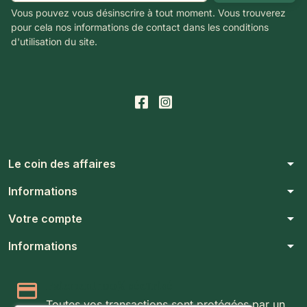
Vous pouvez vous désinscrire à tout moment. Vous trouverez
pour cela nos informations de contact dans les conditions
d'utilisation du site.
arrow_drop_down
Le coin des affaires
arrow_drop_down
Informations
arrow_drop_down
Votre compte
arrow_drop_down
Informations
Paiement 100% sécurisé
Toutes vos transactions sont protégées par un