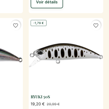
Voir détails
-1,79 €
favorite_border
favorite_border
RYUKI 50S
de

Aperçu rapide
19,20 €
20,99 €