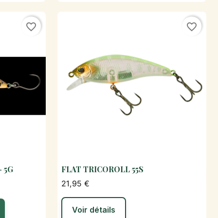
favorite_border
favorite_border
- 5G
FLAT TRICOROLL 55S
de

Aperçu rapide
21,95 €
Voir détails