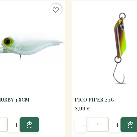
favorite_border
HUBBY 3.8CM
PICO PIPER 2,3G

Aperçu rapide

Aperçu rapi
3,99 €





Ajouter au panier
Aj