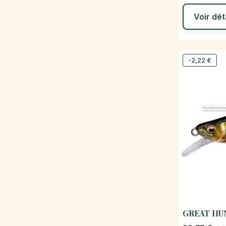
Voir dét
-2,22 €
GREAT HU