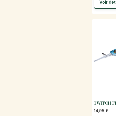
Voir dét
TWITCH F
14,95 €