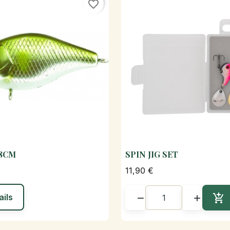
favorite_border
.8CM
SPIN JIG SET

Aperçu rapide

Aperçu rapi
11,90 €
ails



Aj