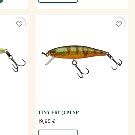
outer au panier
favorite_border
favorite_border
TINY FRY 5CM SP
de

Aperçu rapide
19,95 €