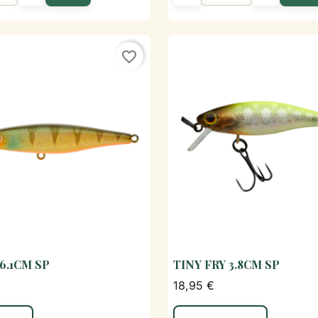
Ajouter au panier
Aj
favorite_border
6.1CM SP
TINY FRY 3.8CM SP

Aperçu rapide

Aperçu rapi
18,95 €