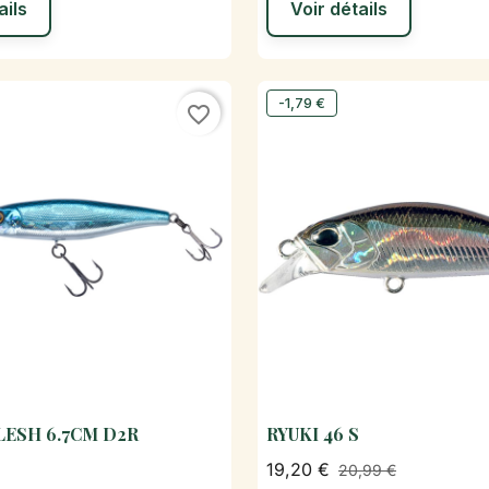
ails
Voir détails
-1,79 €
favorite_border
LESH 6.7CM D2R
RYUKI 46 S

Aperçu rapide

Aperçu rapi
19,20 €
20,99 €