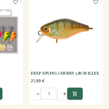
favorite_border
favorite_border
DEEP DIVING CHUBBY 3.8CM ILLEX
de

Aperçu rapide
21,99 €



outer au panier
Ajouter au panier