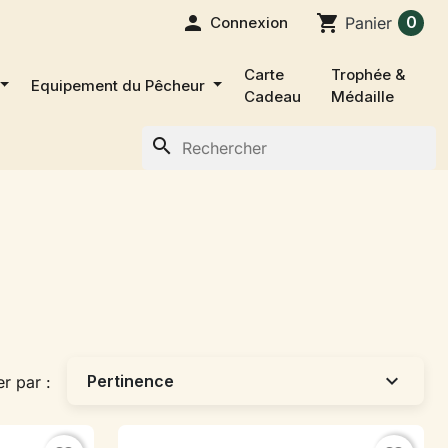

shopping_cart
0
Connexion
Panier
Carte
Trophée &
Equipement du Pêcheur
Cadeau
Médaille
search
expand_more
Pertinence
er par :