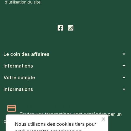
d'utilisation du site.
arrow_drop_down
Le coin des affaires
arrow_drop_down
Informations
arrow_drop_down
Votre compte
arrow_drop_down
Informations
Paiement 100% sécurisé
Toutes vos transactions sont protégées par un
protocole SSL 256 bits.
Nous utilisons des cookies tiers pour