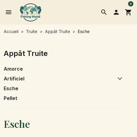
0
menu
search

shopping_cart
Accueil
Truite
Appât Truite
Esche
Appât Truite
Amorce
Artificiel
Esche
Pellet
Esche