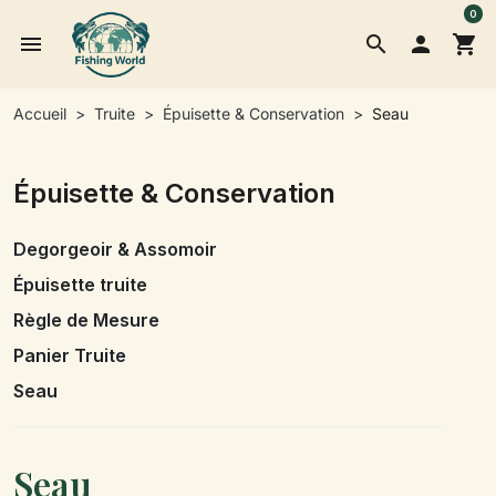
0
menu
search

shopping_cart
Accueil
Truite
Épuisette & Conservation
Seau
Épuisette & Conservation
Degorgeoir & Assomoir
Épuisette truite
Règle de Mesure
Panier Truite
Seau
Seau