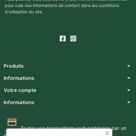
pour cela nos informations de contact dans les conditions
d'utilisation du site.
arrow_drop_down
Produits
arrow_drop_down
Informations
arrow_drop_down
Votre compte
arrow_drop_down
Informations
Paiement 100% sécurisé
Toutes vos transactions sont protégées par un
protocole SSL 256 bits.