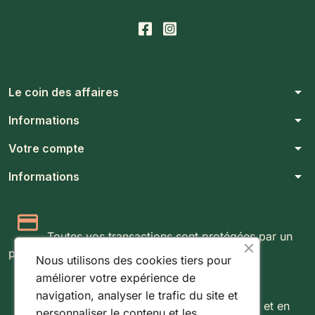
arrow_drop_down
Le coin des affaires
arrow_drop_down
Informations
arrow_drop_down
Votre compte
arrow_drop_down
Informations
Paiement 100% sécurisé
Toutes vos transactions sont protégées par un
protocole SSL 256 bits.
Nous utilisons des cookies tiers pour
améliorer votre expérience de
Expédition rapide & suivie
navigation, analyser le trafic du site et
Livraison rapide partout au Luxembourg et en
personnaliser le contenu et les