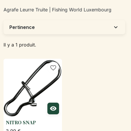
Agrafe Leurre Truite | Fishing World Luxembourg
expand_more
Pertinence
Il y a 1 produit.
favorite_border

NITRO SNAP