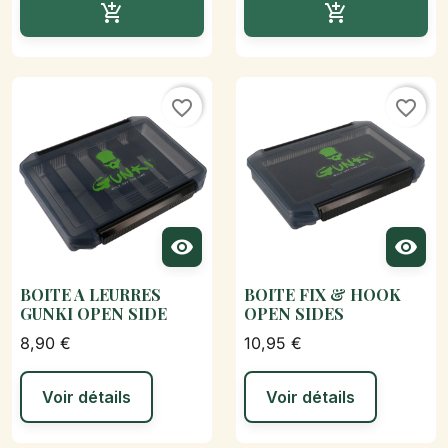
Ajouter au panier
Ajouter au p


favorite_border
favorite_border


BOITE A LEURRES
BOITE FIX & HOOK
GUNKI OPEN SIDE
OPEN SIDES
8,90 €
10,95 €
Voir détails
Voir détails