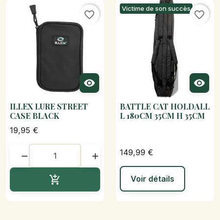
Victime de son succès
favorite_border
favorite_border


ILLEX LURE STREET
BATTLE CAT HOLDALL
CASE BLACK
L 180CM 35CM H 35CM
19,95 €
149,99 €


Ajouter au panier

Voir détails