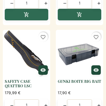




Ajouter au panier
Ajouter au p


favorite_border
favorite_border


SAFETY CASE
GUNKI BOITE BIG BAIT
QUATTRO LSC
179,99 €
17,90 €



