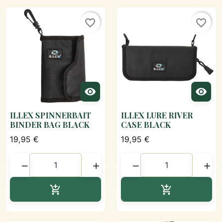
favorite_border
favorite_border


ILLEX SPINNERBAIT
ILLEX LURE RIVER
BINDER BAG BLACK
CASE BLACK
19,95 €
19,95 €




Ajouter au panier
Ajouter au p

