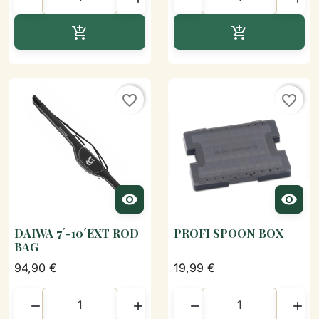
Ajouter au panier
Ajouter au p


favorite_border
favorite_border


DAIWA 7´-10´EXT ROD
PROFI SPOON BOX
BAG
94,90 €
19,99 €



