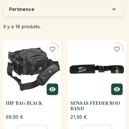
expand_more
Pertinence
Il y a 16 produits.
favorite_border
favorite_border


HIP BAG BLACK
SENSAS FEEDER ROD
BAND
69,95 €
21,95 €