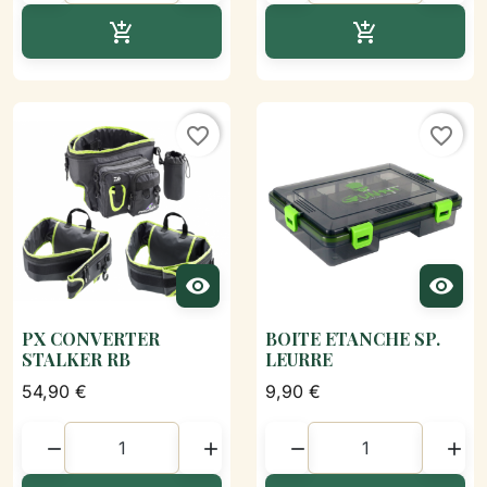
Ajouter au panier
Ajouter au p


favorite_border
favorite_border


PX CONVERTER
BOITE ETANCHE SP.
STALKER RB
LEURRE
54,90 €
9,90 €



