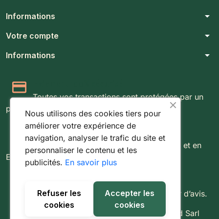
arrow_drop_down
Informations
arrow_drop_down
Votre compte
arrow_drop_down
Informations
Paiement 100% sécurisé
Toutes vos transactions sont protégées par un
protocole SSL 256 bits.
Nous utilisons des cookies tiers pour
améliorer votre expérience de
Expédition rapide & suivie
navigation, analyser le trafic du site et
Livraison rapide partout au Luxembourg et en
personnaliser le contenu et les
Europe.
publicités.
En savoir plus
Retours simples sous 14 jours
Refuser les
Accepter les
Vous disposez de 14 jours pour changer d’avis.
cookies
cookies
© 2026 - Tout droit réservé à Fishing World Sarl