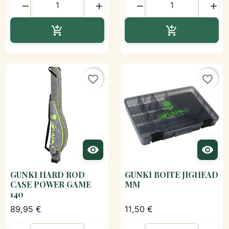




Ajouter au panier
Ajouter au p


favorite_border
favorite_border


GUNKI HARD ROD
GUNKI BOITE JIGHEAD
CASE POWER GAME
MM
140
89,95 €
11,50 €