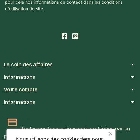
pour cela nos informations de contact dans les conditions
d'utilisation du site.
arrow_drop_down
Le coin des affaires
arrow_drop_down
Informations
arrow_drop_down
Votre compte
arrow_drop_down
Informations
Paiement 100% sécurisé
Toutes vos transactions sont protégées par un
protocole SSL 256 bits.
Nous utilisons des cookies tiers pour