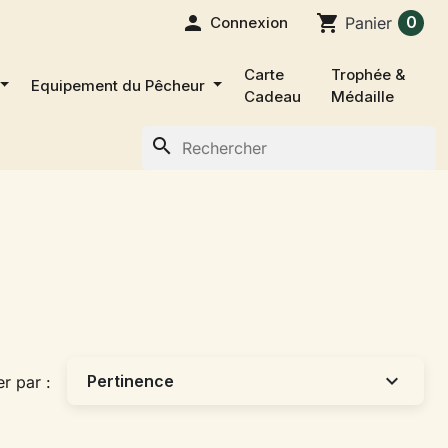

shopping_cart
0
Connexion
Panier
Carte
Trophée &
Equipement du Pêcheur
Cadeau
Médaille
search
expand_more
Pertinence
er par :