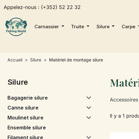
Appelez-nous :
(+352) 52 22 32
Carnassier
Truite
Silure
Carpe
Accueil
Silure
Matériel de montage silure
Matéri
Silure
Bagagerie silure
Accessoires 
Canne silure
Il y a 1 produ
Moulinet silure
Ensemble silure
Filament silure