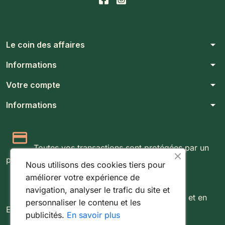
arrow_drop_down
Le coin des affaires
arrow_drop_down
Informations
arrow_drop_down
Votre compte
arrow_drop_down
Informations
Paiement 100% sécurisé
Toutes vos transactions sont protégées par un
protocole SSL 256 bits.
Nous utilisons des cookies tiers pour
améliorer votre expérience de
Expédition rapide & suivie
navigation, analyser le trafic du site et
Livraison rapide partout au Luxembourg et en
personnaliser le contenu et les
Europe.
publicités.
En savoir plus