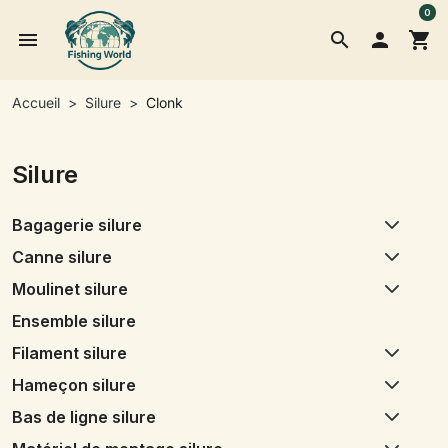
0
menu
search

shopping_cart
Accueil
Silure
Clonk
Silure
Bagagerie silure
Canne silure
Moulinet silure
Ensemble silure
Filament silure
Hameçon silure
Bas de ligne silure