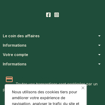
arrow_drop_down
Le coin des affaires
arrow_drop_down
Informations
arrow_drop_down
Votre compte
arrow_drop_down
Informations
Paiement 100% sécurisé
Toutes vos transactions sont protégées par un
protocole SSL 256 bits.
Nous utilisons des cookies tiers pour
améliorer votre expérience de
Expédition rapide & suivie
navigation, analyser le trafic du site et