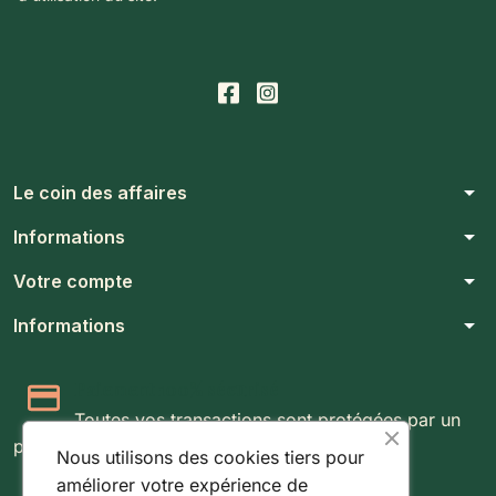
arrow_drop_down
Le coin des affaires
arrow_drop_down
Informations
arrow_drop_down
Votre compte
arrow_drop_down
Informations
Paiement 100% sécurisé
Toutes vos transactions sont protégées par un
protocole SSL 256 bits.
Nous utilisons des cookies tiers pour
améliorer votre expérience de