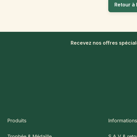
Retour à 
Recevez nos offres spécia
Produits
Informations
Trophée & Médaille
S.A.V & reto