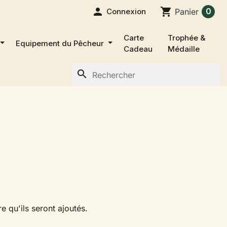

shopping_cart
0
Connexion
Panier
Carte
Trophée &
Equipement du Pêcheur
Cadeau
Médaille
search
e qu'ils seront ajoutés.