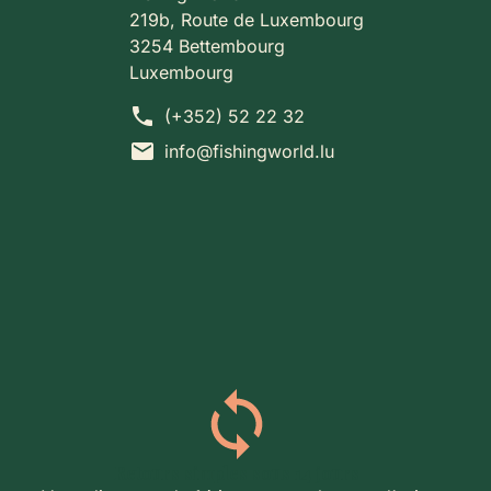
219b, Route de Luxembourg
3254 Bettembourg
Luxembourg
phone
(+352) 52 22 32
mail
info@fishingworld.lu
Retours simples sous 14 jours