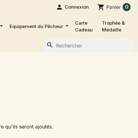

shopping_cart
0
Connexion
Panier
Carte
Trophée &
Equipement du Pêcheur
Cadeau
Médaille
search
e qu'ils seront ajoutés.