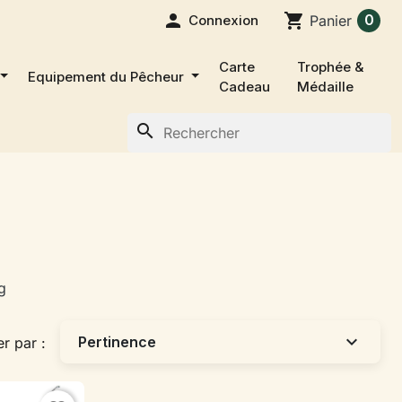

shopping_cart
0
Connexion
Panier
Carte
Trophée &
Equipement du Pêcheur
Cadeau
Médaille
search
g
expand_more
Pertinence
er par :