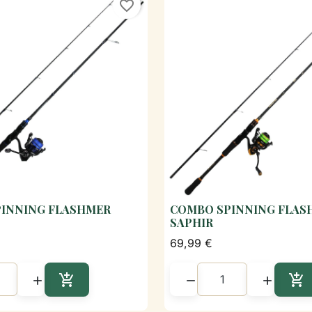
favorite_border
INNING FLASHMER
COMBO SPINNING FLAS

Aperçu rapide

Aperçu rapi
SAPHIR
69,99 €





Ajouter au panier
Aj