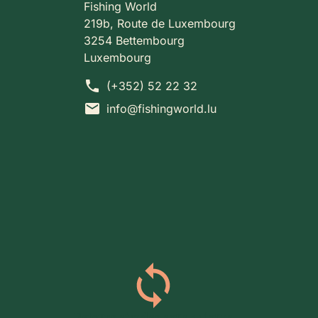
Fishing World
219b, Route de Luxembourg
3254 Bettembourg
Luxembourg
phone
(+352) 52 22 32
mail
info@fishingworld.lu
Retours simples sous 14 jours