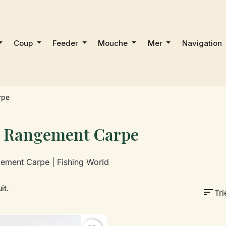
Coup
Feeder
Mouche
Mer
Navigation
rpe
e Rangement Carpe
ement Carpe | Fishing World
it.
sort
Tri