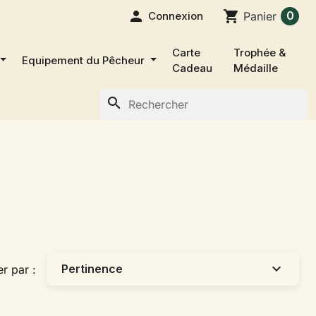

shopping_cart
0
Connexion
Panier
Carte
Trophée &
Equipement du Pêcheur
Cadeau
Médaille
search
expand_more
Pertinence
er par :