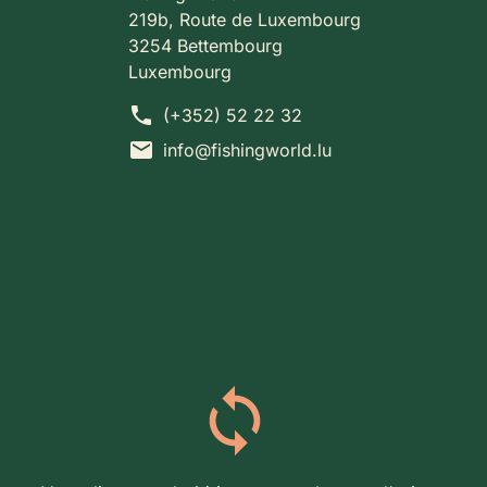
219b, Route de Luxembourg
3254 Bettembourg
Luxembourg
phone
(+352) 52 22 32
mail
info@fishingworld.lu
Retours simples sous 14 jours