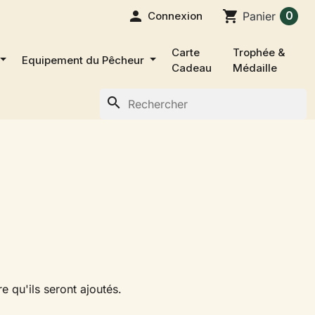

shopping_cart
0
Connexion
Panier
Carte
Trophée &
Equipement du Pêcheur
Cadeau
Médaille
search
e qu'ils seront ajoutés.