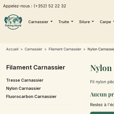
Appelez-nous :
(+352) 52 22 32
Carnassier
Truite
Silure
Carpe
Accueil
Carnassier
Filament Carnassier
Nylon Carnassi
Nylon
Filament Carnassier
Tresse Carnassier
Fil nylon pê
Nylon Carnassier
Aucun pr
Fluorocarbon Carnassier
Restez à l'éc