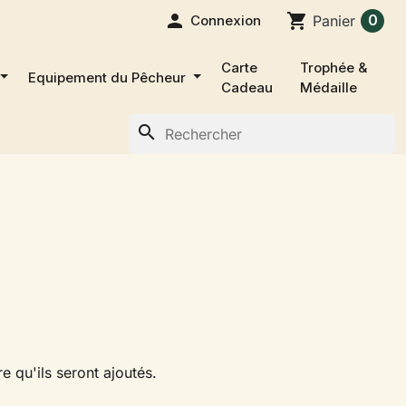

shopping_cart
0
Connexion
Panier
Carte
Trophée &
Equipement du Pêcheur
Cadeau
Médaille
search
e qu'ils seront ajoutés.