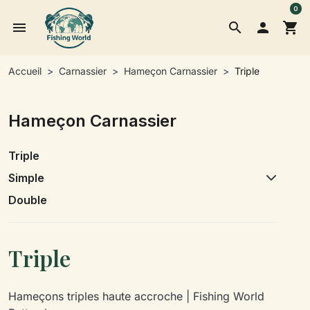
0
menu
search

shopping_cart
Accueil
Carnassier
Hameçon Carnassier
Triple
Hameçon Carnassier
Triple
Simple
Double
Triple
Hameçons triples haute accroche | Fishing World