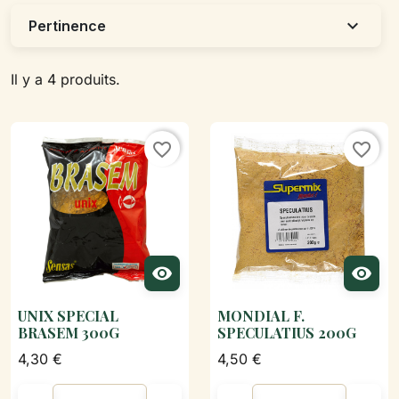
expand_more
Pertinence
Il y a 4 produits.
favorite_border
favorite_border


UNIX SPECIAL
MONDIAL F.
BRASEM 300G
SPECULATIUS 200G
4,30 €
4,50 €