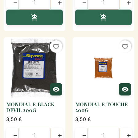




Ajouter au panier
Ajouter au p


favorite_border
favorite_border


MONDIAL F. BLACK
MONDIAL F. TOUCHE
DEVIL 200G
200G
3,50 €
3,50 €



