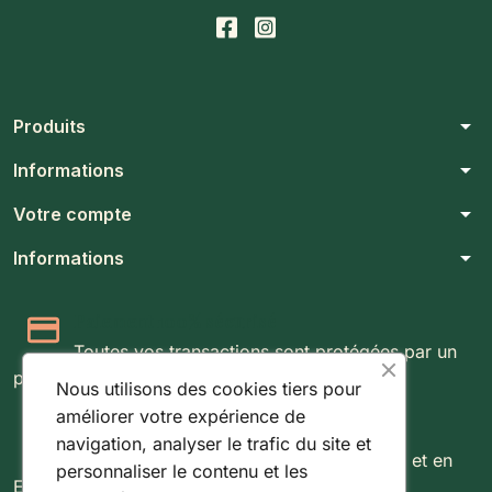
arrow_drop_down
Produits
arrow_drop_down
Informations
arrow_drop_down
Votre compte
arrow_drop_down
Informations
Paiement 100% sécurisé
Toutes vos transactions sont protégées par un
protocole SSL 256 bits.
Nous utilisons des cookies tiers pour
améliorer votre expérience de
Expédition rapide & suivie
navigation, analyser le trafic du site et
Livraison rapide partout au Luxembourg et en
personnaliser le contenu et les
Europe.