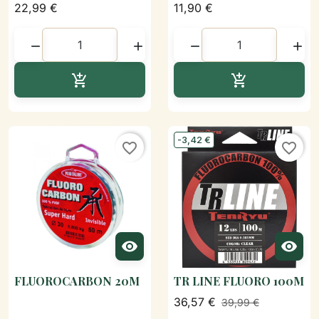
22,99 €
11,90 €




Ajouter au panier
Ajouter au p


-3,42 €
favorite_border
favorite_border


FLUOROCARBON 20M
TR LINE FLUORO 100M
36,57 €
39,99 €