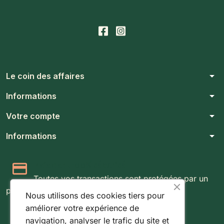
arrow_drop_down
Le coin des affaires
arrow_drop_down
Informations
arrow_drop_down
Votre compte
arrow_drop_down
Informations
Paiement 100% sécurisé
Toutes vos transactions sont protégées par un
protocole SSL 256 bits.
Nous utilisons des cookies tiers pour
améliorer votre expérience de
Expédition rapide & suivie
navigation, analyser le trafic du site et