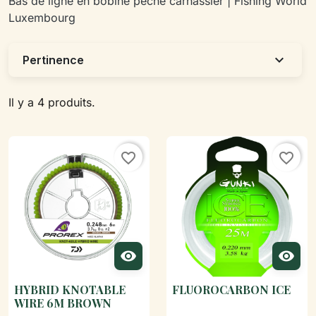
Bas de ligne en bobine pêche carnassier | Fishing World
Luxembourg
expand_more
Pertinence
Il y a 4 produits.
favorite_border
favorite_border


HYBRID KNOTABLE
FLUOROCARBON ICE
WIRE 6M BROWN