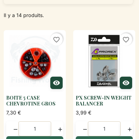
Il y a 14 produits.
favorite_border
favorite_border


BOITE 5 CASE
PX SCREW-IN WEIGHT
CHEVROTINE GROS
BALANCER
7,30 €
3,99 €



