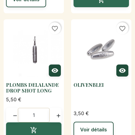

favorite_border
favorite_border


PLOMBS DELALANDE
OLIVENBLEI
DROP SHOT LONG
5,50 €
3,50 €


Ajouter au panier

Voir détails