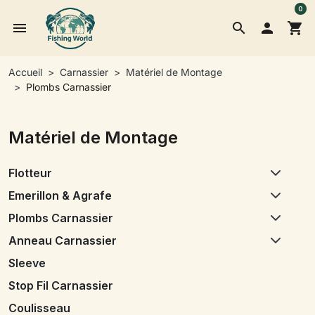
0
menu
search

shopping_cart
Accueil
Carnassier
Matériel de Montage
Plombs Carnassier
Matériel de Montage
Flotteur
Emerillon & Agrafe
Plombs Carnassier
Anneau Carnassier
Sleeve
Stop Fil Carnassier
Coulisseau