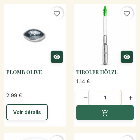
favorite_border
favorite_border


PLOMB OLIVE
TIROLER HÖLZL
1,14 €
2,99 €


Ajouter au p
Voir détails
