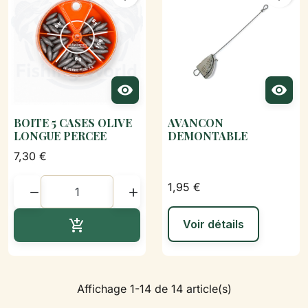


BOITE 5 CASES OLIVE
AVANCON
LONGUE PERCEE
DEMONTABLE
7,30 €
1,95 €


Ajouter au panier

Voir détails
Affichage 1-14 de 14 article(s)