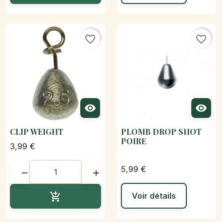
favorite_border
favorite_border


CLIP WEIGHT
PLOMB DROP SHOT
POIRE
3,99 €
5,99 €


Ajouter au panier

Voir détails