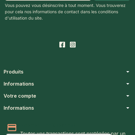
Vous pouvez vous désinscrire à tout moment. Vous trouverez
pour cela nos informations de contact dans les conditions
d'utilisation du site.
arrow_drop_down
Produits
arrow_drop_down
Informations
arrow_drop_down
Votre compte
arrow_drop_down
Informations
Paiement 100% sécurisé
Toutes vos transactions sont protégées par un