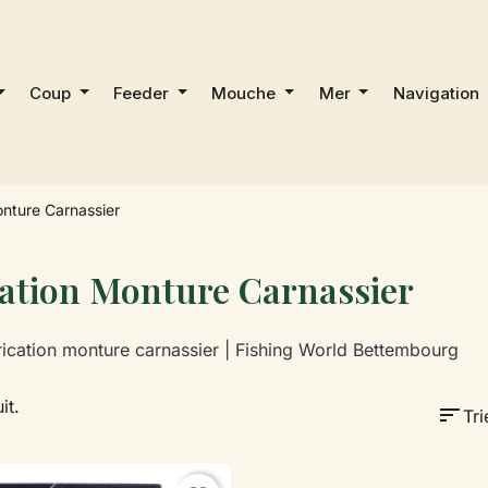
Coup
Feeder
Mouche
Mer
Navigation
onture Carnassier
cation Monture Carnassier
rication monture carnassier | Fishing World Bettembourg
it.
sort
Tri