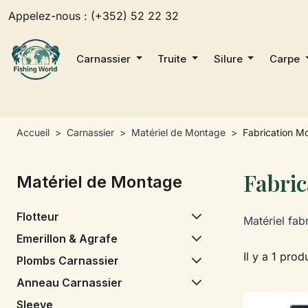
Appelez-nous :
(+352) 52 22 32
Carnassier
Truite
Silure
Carpe
Accueil
Carnassier
Matériel de Montage
Fabrication M
Fabri
Matériel de Montage
Flotteur
Matériel fab
Emerillon & Agrafe
Il y a 1 produ
Plombs Carnassier
Anneau Carnassier
Sleeve