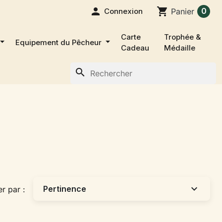

shopping_cart
0
Connexion
Panier
Carte
Trophée &
Equipement du Pêcheur
Cadeau
Médaille
search
expand_more
Pertinence
er par :