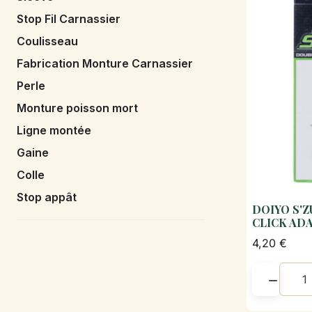
Stop Fil Carnassier
Coulisseau
Fabrication Monture Carnassier
Perle
Monture poisson mort
Ligne montée
Gaine
Colle
Stop appât
DOIYO S'
CLICK AD
4,20 €
