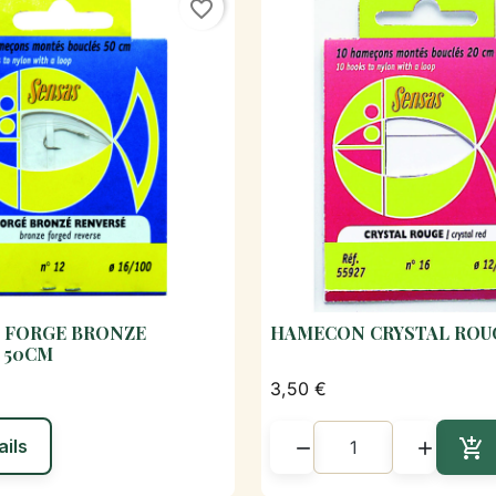
favorite_border
 FORGE BRONZE
HAMECON CRYSTAL ROU

Aperçu rapide

Aperçu rapi
 50CM
3,50 €
ails



Aj