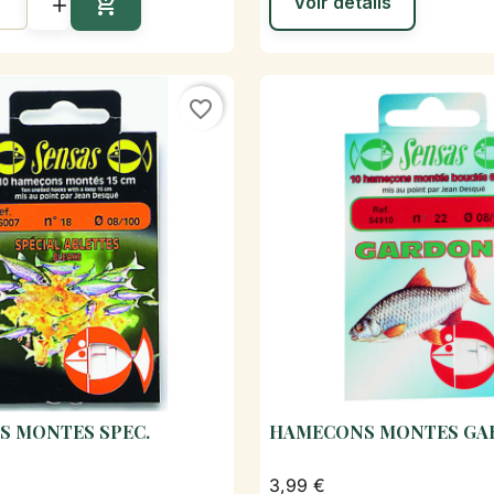

Voir détails

Ajouter au panier
favorite_border
 MONTES SPEC.
HAMECONS MONTES GA

Aperçu rapide

Aperçu rapi
3,99 €