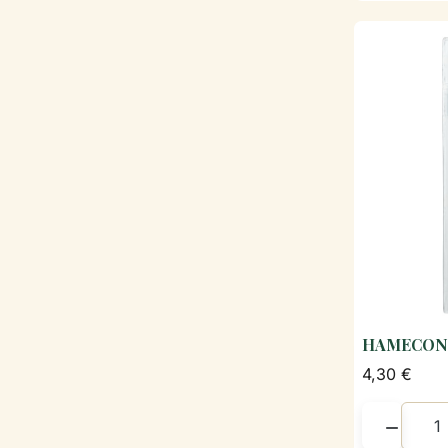
HAMECONS
4,30 €
