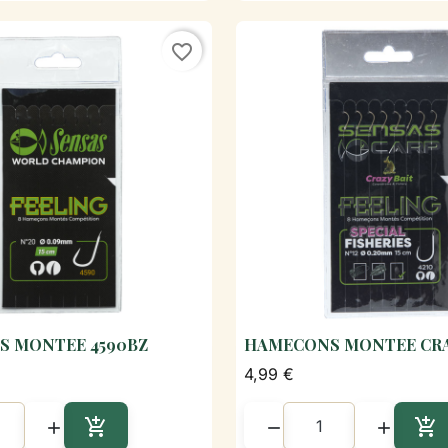
favorite_border
 MONTEE 4590BZ
HAMECONS MONTEE CRA

Aperçu rapide

Aperçu rapi
4,99 €




