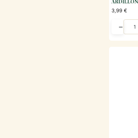
ARDILLO
3,99 €
