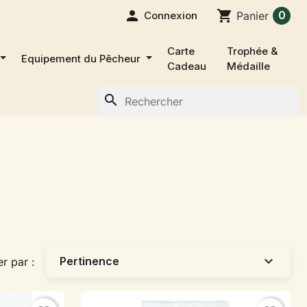

shopping_cart
0
Connexion
Panier
Carte
Trophée &
Equipement du Pêcheur
Cadeau
Médaille
search
expand_more
Pertinence
er par :