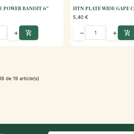
 POWER BANDIT 6''
HTN PLATE WIDE GAPE CA

Aperçu rapide

Aperçu rapi
5,40 €





Ajouter au panier
Aj
18 de 19 article(s)