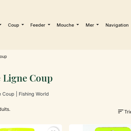
Coup
Feeder
Mouche
Mer
Navigation
Coup
e Ligne Coup
e Coup | Fishing World
duits.
sort
Tri