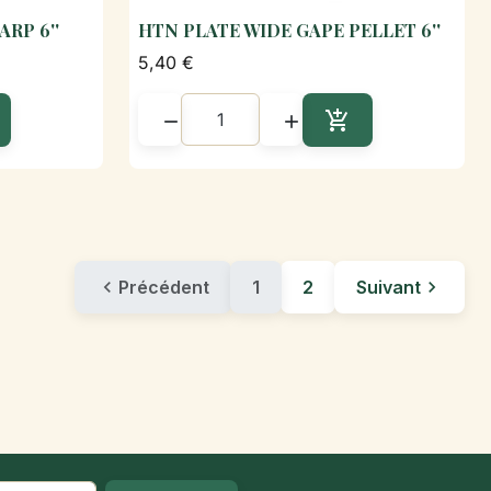
RP 6''
HTN PLATE WIDE GAPE PELLET 6''
de

Aperçu rapide
5,40 €



outer au panier
Ajouter au panier

Précédent
1
2
Suivant
