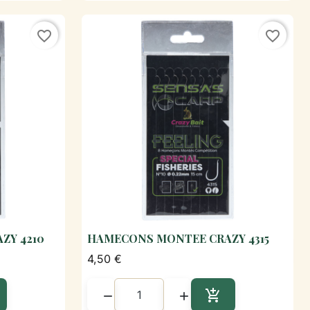
favorite_border
favorite_border
ZY 4210
HAMECONS MONTEE CRAZY 4315
de

Aperçu rapide
4,50 €


