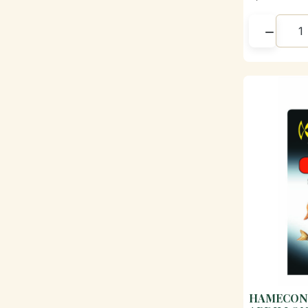

HAMECON