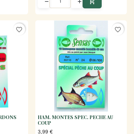



Ajouter au panier
favorite_border
favorite_border
RDONS
HAM. MONTES SPEC. PECHE AU
de

Aperçu rapide
COUP
3,99 €