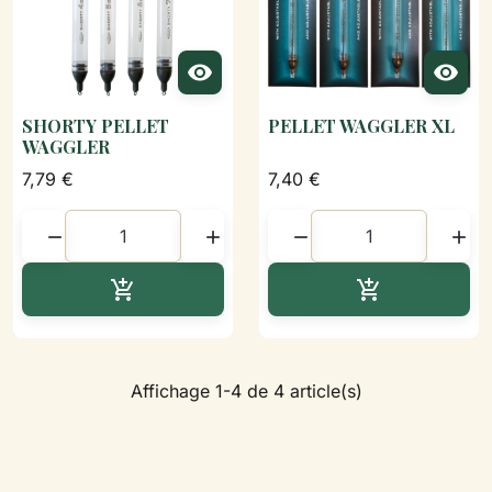


SHORTY PELLET
PELLET WAGGLER XL
WAGGLER
7,79 €
7,40 €




Ajouter au panier
Ajouter au p


Affichage 1-4 de 4 article(s)