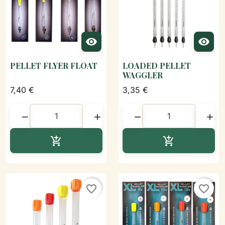


PELLET FLYER FLOAT
LOADED PELLET
WAGGLER
7,40 €
3,35 €




Ajouter au panier
Ajouter au p


favorite_border
favorite_border