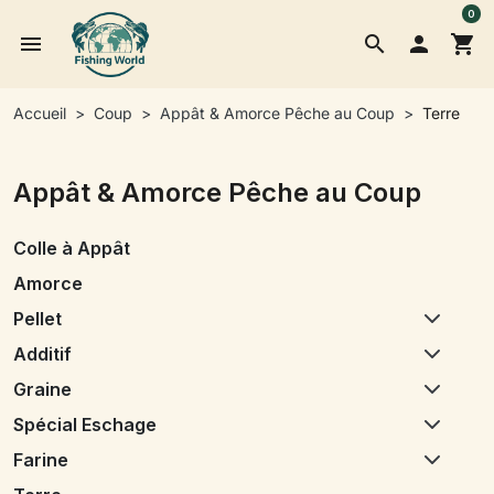
0
menu
search

shopping_cart
Accueil
Coup
Appât & Amorce Pêche au Coup
Terre
Appât & Amorce Pêche au Coup
Colle à Appât
Amorce
Pellet
Additif
Graine
Spécial Eschage
Farine