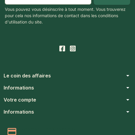
Vous pouvez vous désinscrire à tout moment. Vous trouverez
pour cela nos informations de contact dans les conditions
d'utilisation du site.
arrow_drop_down
Le coin des affaires
arrow_drop_down
Informations
arrow_drop_down
Votre compte
arrow_drop_down
Informations
Paiement 100% sécurisé