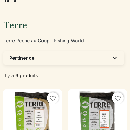
Terre
Terre
Terre Pêche au Coup | Fishing World
expand_more
Pertinence
Il y a 6 produits.
favorite_border
favorite_border