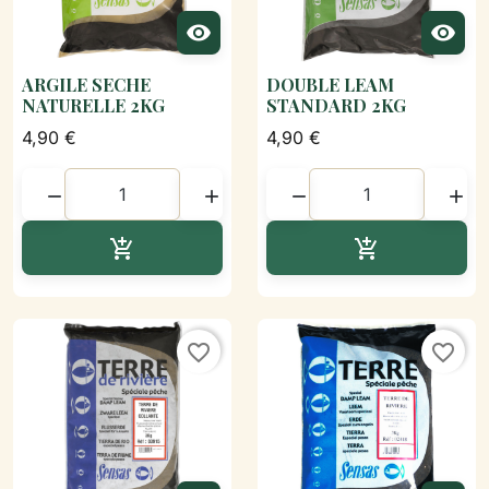


ARGILE SECHE
DOUBLE LEAM
NATURELLE 2KG
STANDARD 2KG
4,90 €
4,90 €




Ajouter au panier
Ajouter au p


favorite_border
favorite_border