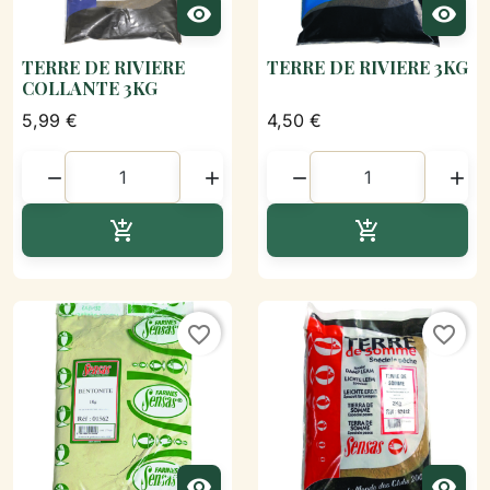


TERRE DE RIVIERE
TERRE DE RIVIERE 3KG
COLLANTE 3KG
5,99 €
4,50 €




Ajouter au panier
Ajouter au p


favorite_border
favorite_border

