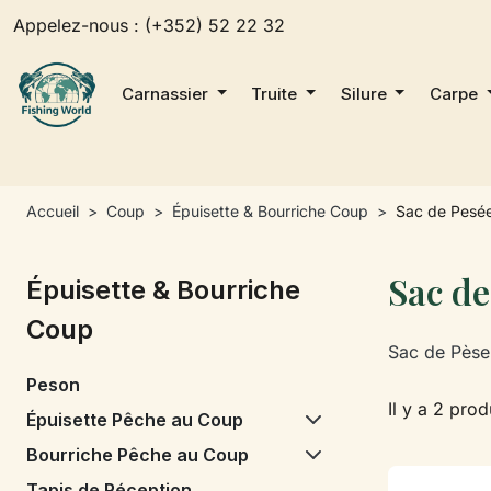
Appelez-nous :
(+352) 52 22 32
Carnassier
Truite
Silure
Carpe
Accueil
Coup
Épuisette & Bourriche Coup
Sac de Pesé
Sac de
Épuisette & Bourriche
Coup
Sac de Pèse
Peson
Il y a 2 prod
Épuisette Pêche au Coup
Bourriche Pêche au Coup
Tapis de Réception