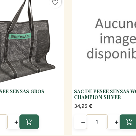
favorite_border
ESEE SENSAS GROS
SAC DE PESEE SENSAS 

Aperçu rapide

Aperçu rapi
CHAMPION SILVER
34,95 €





Ajouter au panier
Aj