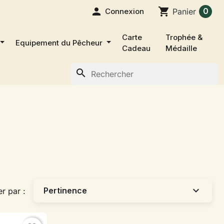

shopping_cart
0
Connexion
Panier
Carte
Trophée &
Equipement du Pêcheur
Cadeau
Médaille
search
expand_more
Pertinence
er par :