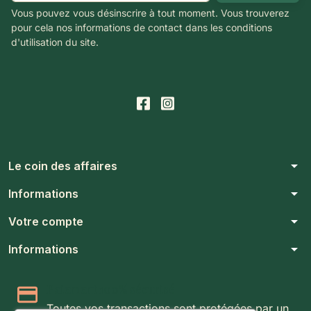
Vous pouvez vous désinscrire à tout moment. Vous trouverez
pour cela nos informations de contact dans les conditions
d'utilisation du site.
arrow_drop_down
Le coin des affaires
arrow_drop_down
Informations
arrow_drop_down
Votre compte
arrow_drop_down
Informations
Paiement 100% sécurisé
Toutes vos transactions sont protégées par un