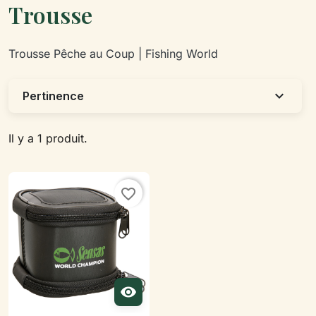
Trousse
Trousse Pêche au Coup | Fishing World
expand_more
Pertinence
Il y a 1 produit.
favorite_border
