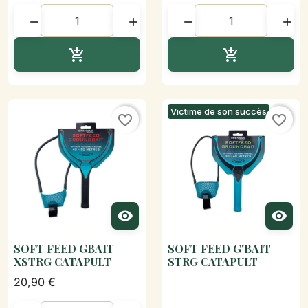




Ajouter au panier
Ajouter au p


Victime de son succès
favorite_border
favorite_border


SOFT FEED GBAIT
SOFT FEED G'BAIT
XSTRG CATAPULT
STRG CATAPULT
20,90 €