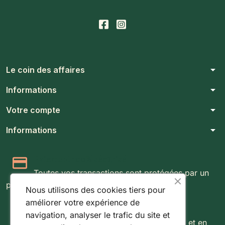
arrow_drop_down
Le coin des affaires
arrow_drop_down
Informations
arrow_drop_down
Votre compte
arrow_drop_down
Informations
Paiement 100% sécurisé
Toutes vos transactions sont protégées par un
protocole SSL 256 bits.
Nous utilisons des cookies tiers pour
améliorer votre expérience de
Expédition rapide & suivie
navigation, analyser le trafic du site et
Livraison rapide partout au Luxembourg et en