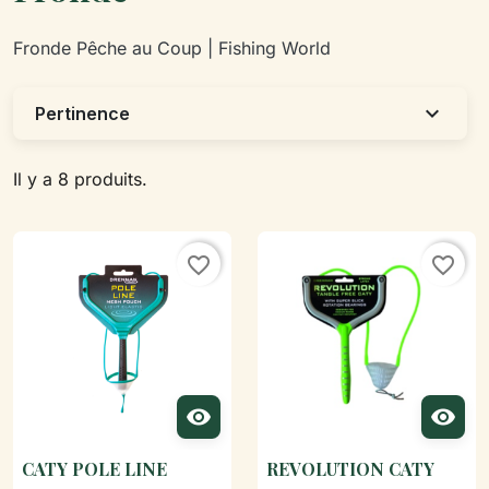
Fronde Pêche au Coup | Fishing World
expand_more
Pertinence
Il y a 8 produits.
favorite_border
favorite_border


CATY POLE LINE
REVOLUTION CATY