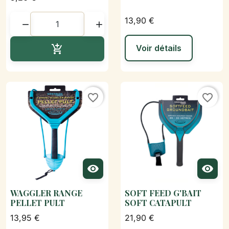
13,90 €


Ajouter au panier

Voir détails
favorite_border
favorite_border


WAGGLER RANGE
SOFT FEED G'BAIT
PELLET PULT
SOFT CATAPULT
13,95 €
21,90 €